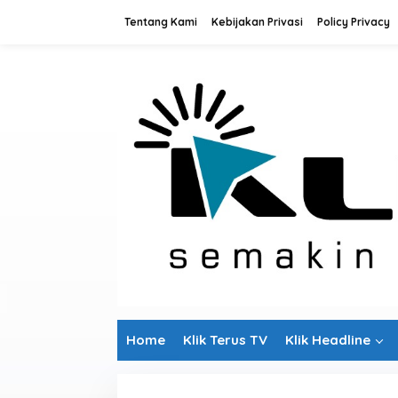
L
Tentang Kami
Kebijakan Privasi
Policy Privacy
e
w
a
t
i
k
e
k
o
n
t
e
n
Home
Klik Terus TV
Klik Headline