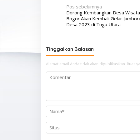
N
Pos sebelumnya
Dorong Kembangkan Desa Wisata
a
Bogor Akan Kembali Gelar Jambor
v
Desa 2023 di Tugu Utara
i
g
Tinggalkan Balasan
a
s
Alamat email Anda tidak akan dipublikasikan.
Ruas ya
i
p
o
s