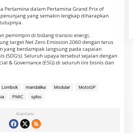
ua Pertamina dalam Pertamina Grand Prix of
ur penunjang yang semakin lengkap diharapkan
tutupnya.
 pemimpin di bidang transisi energi,
g target Net Zero Emission 2060 dengan terus
 yang berdampak langsung pada capaian
s (SDG’s). Seluruh upaya tersebut sejalan dengan
al & Governance (ESG) di seluruh lini bisnis dan
Lombok
mandalika
Modular
MotoGP
ia
PMIC
spbu
Ikuti Kami