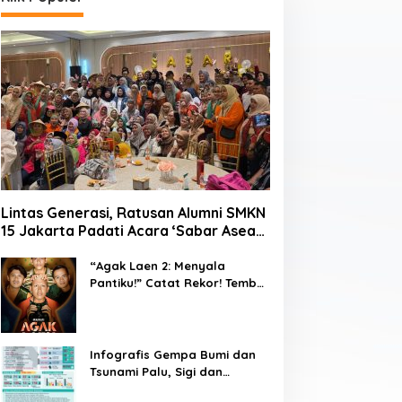
Lintas Generasi, Ratusan Alumni SMKN
15 Jakarta Padati Acara ‘Sabar Asean’
2026 di Blok M
“Agak Laen 2: Menyala
Pantiku!” Catat Rekor! Tembus
1 Juta Penonton Hanya
dalam 3 Hari
Infografis Gempa Bumi dan
Tsunami Palu, Sigi dan
Donggala