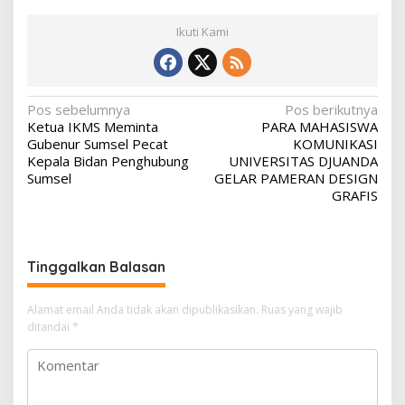
Ikuti Kami
N
Pos sebelumnya
Pos berikutnya
Ketua IKMS Meminta
PARA MAHASISWA
a
Gubenur Sumsel Pecat
KOMUNIKASI
v
Kepala Bidan Penghubung
UNIVERSITAS DJUANDA
Sumsel
GELAR PAMERAN DESIGN
i
GRAFIS
g
a
s
Tinggalkan Balasan
i
p
Alamat email Anda tidak akan dipublikasikan.
Ruas yang wajib
ditandai
*
o
s