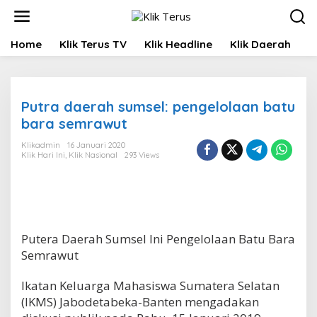
L
e
w
Home
Klik Terus TV
Klik Headline
Klik Daerah
K
a
t
i
k
e
Putra daerah sumsel: pengelolaan batu
k
bara semrawut
o
n
Klikadmin
16 Januari 2020
t
Klik Hari Ini
,
Klik Nasional
293 Views
e
n
Putera Daerah Sumsel Ini Pengelolaan Batu Bara
Semrawut
Ikatan Keluarga Mahasiswa Sumatera Selatan
(IKMS) Jabodetabeka-Banten mengadakan