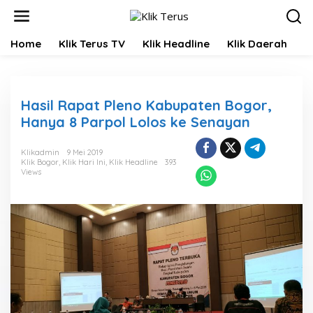
L
e
w
Home
Klik Terus TV
Klik Headline
Klik Daerah
K
a
t
i
k
e
Hasil Rapat Pleno Kabupaten Bogor,
k
Hanya 8 Parpol Lolos ke Senayan
o
n
t
Klikadmin
9 Mei 2019
Klik Bogor
,
Klik Hari Ini
,
Klik Headline
393
e
Views
n