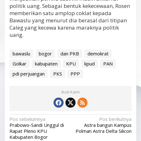
politik uang. Sebagai bentuk kekecewaan, Rosen
memberikan satu amplop coklat kepada
Bawaslu yang menurut dia berasal dari titipan
Caleg yang kecewa karena maraknya politik
uang.
bawaslu
bogor
dan PKB
demokrat
Golkar
kabupaten
KPU
kpud
PAN
pdi perjuangan
PKS
PPP
Ikuti Kami
N
Pos sebelumnya
Pos berikutnya
Prabowo-Sandi Unggul di
Astra bangun Kampus
a
Rapat Pleno KPU
Polman Astra Delta Silicon
v
Kabupaten Bogor