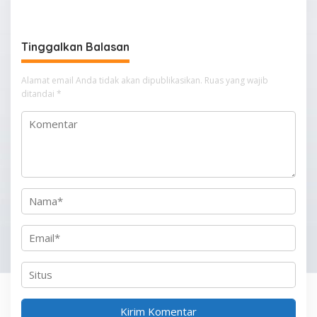
i
g
Tinggalkan Balasan
a
s
Alamat email Anda tidak akan dipublikasikan.
Ruas yang wajib
i
ditandai
*
p
o
s