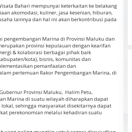
sata Bahari mempunyai keterkaitan ke belakang
an akomodasi, kuliner, jasa kesenian, hiburan,
usaha lainnya dan hal ini akan berkontribusi pada
lui pengembangan Marina di Provinsi Maluku dan
merupakan provinsi kepulauan dengan kearifan
nergi & kolaborasi berbagai pihak baik
kabupaten/kota), bisnis, komunitas dan
mplementasikan pemanfaatan dan
dalam pertemuan Rakor Pengembangan Marina, di
 Gubernur Provinsi Maluku, Halim Petu,
n Marina di suatu wilayah diharapkan dapat
lokal, sehingga masyarakat disekitarnya dapat
ngkat perekonomian melalui kehadiran suatu
ah yang paling mungkin untuk segera diwujudkan,