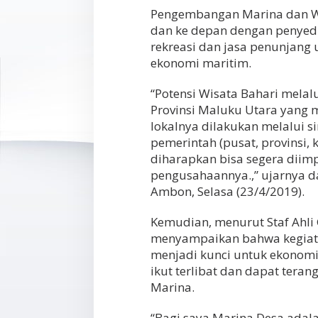
Pengembangan Marina dan Wi
dan ke depan dengan penyedia
rekreasi dan jasa penunjang 
ekonomi maritim.
“Potensi Wisata Bahari mela
Provinsi Maluku Utara yang 
lokalnya dilakukan melalui si
pemerintah (pusat, provinsi, 
diharapkan bisa segera dii
pengusahaannya.,” ujarnya 
Ambon, Selasa (23/4/2019).
Kemudian, menurut Staf Ahli
menyampaikan bahwa kegiata
menjadi kunci untuk ekonomi 
ikut terlibat dan dapat tera
Marina.
“Bagi saya Marina Desa adal