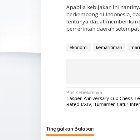
Apabila kebijakan ini nantiny
berkembang di Indonesia, d
tentunya dapat memberikan k
pemerintah daerah setempat
ekonomi
kemaritiman
mar
N
Pos sebelumnya
Taspen Anniversary Cup Chess T
a
Rated I/XIV, Turnamen Catur Inter
v
i
g
Tinggalkan Balasan
a