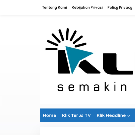
L
Tentang Kami
Kebijakan Privasi
Policy Privacy
e
w
a
t
i
k
e
k
o
n
t
e
n
Home
Klik Terus TV
Klik Headline