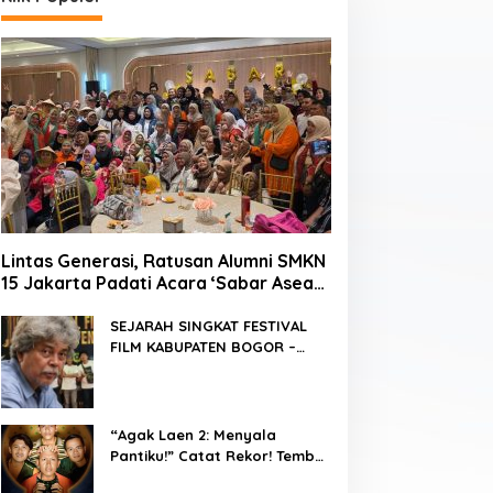
Lintas Generasi, Ratusan Alumni SMKN
15 Jakarta Padati Acara ‘Sabar Asean’
2026 di Blok M
SEJARAH SINGKAT FESTIVAL
FILM KABUPATEN BOGOR –
FFKB
“Agak Laen 2: Menyala
Pantiku!” Catat Rekor! Tembus
1 Juta Penonton Hanya