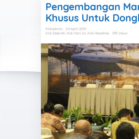
Pengembangan Mari
Khusus Untuk Dong
Klikadmin
24 April 2019
Klik Daerah
,
Klik Hari Ini
,
Klik Headline
393 Views