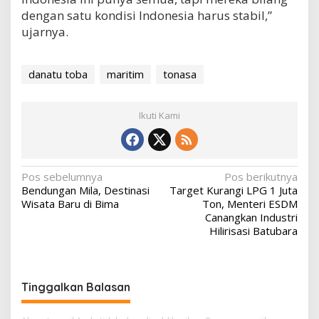
dengan satu kondisi Indonesia harus stabil,”
ujarnya.
danatu toba
maritim
tonasa
Ikuti Kami
N
Pos sebelumnya
Pos berikutnya
Bendungan Mila, Destinasi
Target Kurangi LPG 1 Juta
a
Wisata Baru di Bima
Ton, Menteri ESDM
v
Canangkan Industri
Hilirisasi Batubara
i
g
a
Tinggalkan Balasan
s