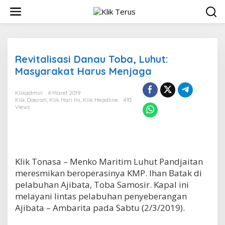
L
e
w
a
t
i
Revitalisasi Danau Toba, Luhut:
k
Masyarakat Harus Menjaga
e
k
o
Klikadmin
4 Maret 2019
n
Klik Daerah
,
Klik Hari Ini
,
Klik Headline
493
Views
t
e
n
Klik Tonasa – Menko Maritim Luhut Pandjaitan
meresmikan beroperasinya KMP. Ihan Batak di
pelabuhan Ajibata, Toba Samosir. Kapal ini
melayani lintas pelabuhan penyeberangan
Ajibata – Ambarita pada Sabtu (2/3/2019).