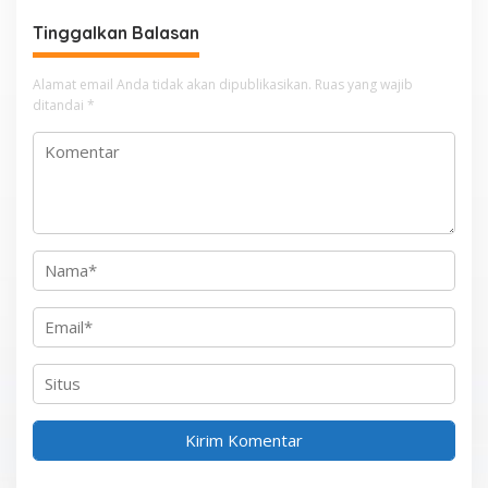
g
Tinggalkan Balasan
a
s
Alamat email Anda tidak akan dipublikasikan.
Ruas yang wajib
i
ditandai
*
p
o
s