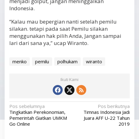
menjadi golput, jangan meninggalkan
Indonesia.
“Kalau mau bepergian nanti setelah pemilu
silakan. tetapi pada saat Pemilu silakan
menggunakan hak pilih Anda, Jangan sampai
lari dari sana ya,” ucap Wiranto.
menko
pemilu
polhukam
wiranto
Ikuti Kami
N
Pos sebelumnya
Pos berikutnya
Tingkatkan Perekonomian,
Timnas Indonesia Jadi
a
Pemerintah Giatkan UMKM
Juara AFF U-22 Tahun
v
Go Online
2019
i