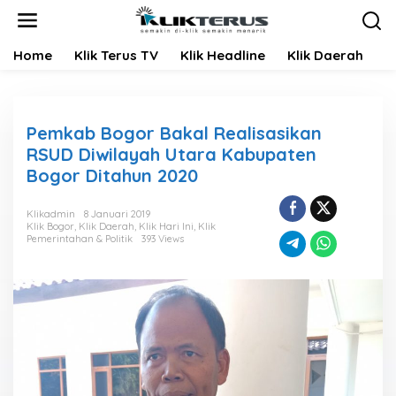
L
e
w
Home
Klik Terus TV
Klik Headline
Klik Daerah
K
a
t
i
k
e
Pemkab Bogor Bakal Realisasikan
k
RSUD Diwilayah Utara Kabupaten
o
Bogor Ditahun 2020
n
t
e
Klikadmin
8 Januari 2019
n
Klik Bogor
,
Klik Daerah
,
Klik Hari Ini
,
Klik
Pemerintahan & Politik
393 Views