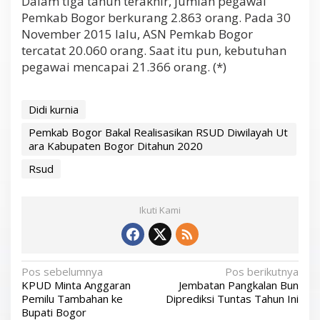
Dalam tiga tahun terakhir, jumlah pegawai
Pemkab Bogor berkurang 2.863 orang. Pada 30
November 2015 lalu, ASN Pemkab Bogor
tercatat 20.060 orang. Saat itu pun, kebutuhan
pegawai mencapai 21.366 orang. (*)
Didi kurnia
Pemkab Bogor Bakal Realisasikan RSUD Diwilayah Ut
ara Kabupaten Bogor Ditahun 2020
Rsud
Ikuti Kami
N
Pos sebelumnya
Pos berikutnya
KPUD Minta Anggaran
Jembatan Pangkalan Bun
a
Pemilu Tambahan ke
Diprediksi Tuntas Tahun Ini
v
Bupati Bogor