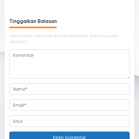
i
g
Tinggalkan Balasan
a
s
Alamat email Anda tidak akan dipublikasikan.
Ruas yang wajib
i
ditandai
*
p
o
s