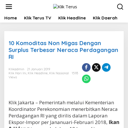
L
e
w
Home
Klik Terus TV
Klik Headline
Klik Daerah
K
a
t
i
k
e
10 Komoditas Non Migas Dengan
k
Surplus Terbesar Neraca Perdagangan
o
RI
n
t
e
Klikadmin
21 Januari 2019
n
Klik Hari Ini
,
Klik Headline
,
Klik Nasional
1593
Views
Klik Jakarta – Pemerintah melalui Kementerian
Koordinator Perekonomian menerbitkan Neraca
Perdagangan RI yang dirilis dalam Laporan
Ekspor-Impor per Jananuari-Februari 2018,
Ikan