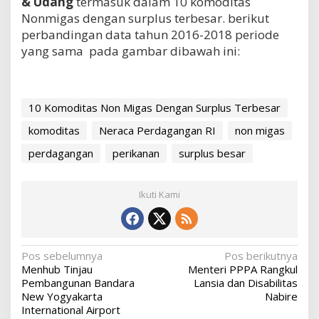
& Udang
termasuk dalam 10 komoditas
Nonmigas dengan surplus terbesar. berikut
perbandingan data tahun 2016-2018 periode
yang sama pada gambar dibawah ini:
10 Komoditas Non Migas Dengan Surplus Terbesar
komoditas
Neraca Perdagangan RI
non migas
perdagangan
perikanan
surplus besar
Ikuti Kami
N
Pos sebelumnya
Pos berikutnya
Menhub Tinjau
Menteri PPPA Rangkul
a
Pembangunan Bandara
Lansia dan Disabilitas
v
New Yogyakarta
Nabire
International Airport
i