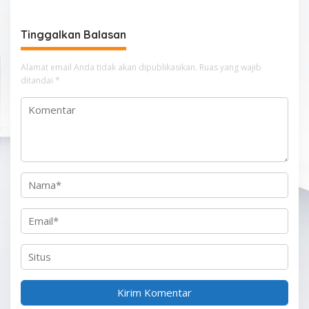
i
g
Tinggalkan Balasan
a
s
Alamat email Anda tidak akan dipublikasikan.
Ruas yang wajib
i
ditandai
*
p
o
s