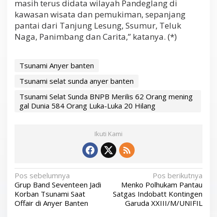
masih terus didata wilayah Pandeglang di
kawasan wisata dan pemukiman, sepanjang
pantai dari Tanjung Lesung, Ssumur, Teluk
Naga, Panimbang dan Carita,” katanya. (*)
Tsunami Anyer banten
Tsunami selat sunda anyer banten
Tsunami Selat Sunda BNPB Merilis 62 Orang mening
gal Dunia 584 Orang Luka-Luka 20 Hilang
Ikuti Kami
N
Pos sebelumnya
Pos berikutnya
Grup Band Seventeen Jadi
Menko Polhukam Pantau
a
Korban Tsunami Saat
Satgas Indobatt Kontingen
v
Offair di Anyer Banten
Garuda XXIII/M/UNIFIL