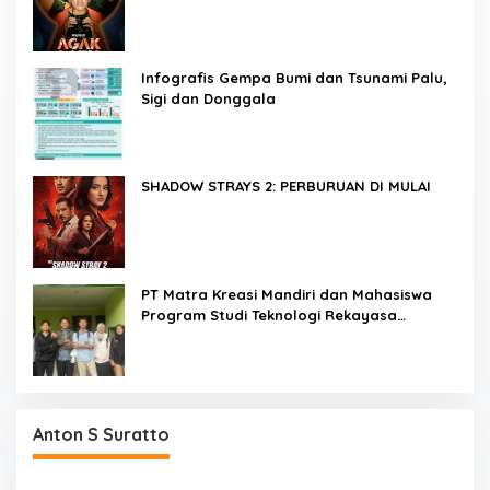
dalam 3 Hari
Infografis Gempa Bumi dan Tsunami Palu,
Sigi dan Donggala
SHADOW STRAYS 2: PERBURUAN DI MULAI
PT Matra Kreasi Mandiri dan Mahasiswa
Program Studi Teknologi Rekayasa
Komputer Sekolah Vokasi IPB Kembangkan
Sistem Monitoring Kualitas Air Berbasis IoT
untuk Mendukung Pendidikan, Riset, dan
Masyarakat
Anton S Suratto