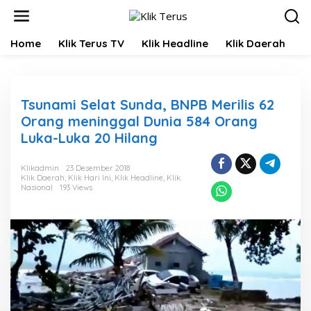
L
e
w
Home
Klik Terus TV
Klik Headline
Klik Daerah
K
a
t
i
k
e
Tsunami Selat Sunda, BNPB Merilis 62
k
Orang meninggal Dunia 584 Orang
o
Luka-Luka 20 Hilang
n
t
e
Klikadmin
23 Desember 2018
n
Klik Daerah
,
Klik Hari Ini
,
Klik Headline
,
Klik
Nasional
193 Views