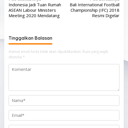
N
Indonesia Jadi Tuan Rumah
Bali International Football
a
ASEAN Labour Ministers
Championship (IFC) 2018
v
Meeting 2020 Mendatang
Resmi Digelar
i
g
Tinggalkan Balasan
a
s
Alamat email Anda tidak akan dipublikasikan.
Ruas yang wajib
i
ditandai
*
p
o
s