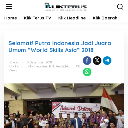
L
e
w
Home
Klik Terus TV
Klik Headline
Klik Daerah
K
a
t
i
k
e
Selamat! Putra Indonesia Jadi Juara
k
Umum “World Skills Asia” 2018
o
n
t
Klikadmin
3 Desember 2018
Klik Hari Ini
,
Klik Headline
,
Klik Pendidikan
493
e
Views
n