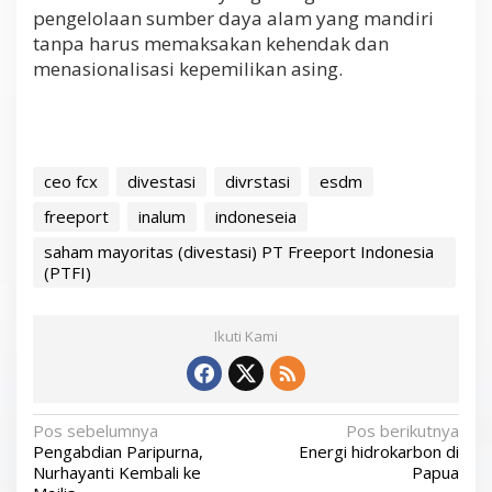
pengelolaan sumber daya alam yang mandiri
tanpa harus memaksakan kehendak dan
menasionalisasi kepemilikan asing.
ceo fcx
divestasi
divrstasi
esdm
freeport
inalum
indoneseia
saham mayoritas (divestasi) PT Freeport Indonesia
(PTFI)
Ikuti Kami
N
Pos sebelumnya
Pos berikutnya
Pengabdian Paripurna,
Energi hidrokarbon di
a
Nurhayanti Kembali ke
Papua