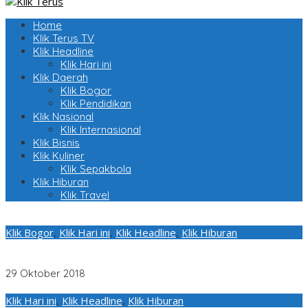
Home
Klik Terus TV
Klik Headline
Klik Hari ini
Klik Daerah
Klik Bogor
Klik Pendidikan
Klik Nasional
Klik Internasional
Klik Bisnis
Klik Kuliner
Klik Sepakbola
Klik Hiburan
Klik Travel
Klik Bogor
,
Klik Hari ini
,
Klik Headline
,
Klik Hiburan
Sambut sumpah pemuda, Water Kingdom adakan lomba Tari
Kreasi Nusantara
29 Oktober 2018
Klik Hari ini
,
Klik Headline
,
Klik Hiburan