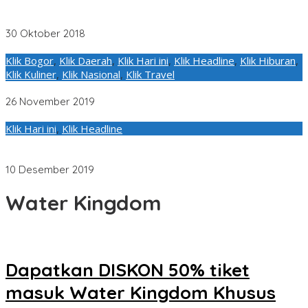
Merekalah bintang dalam Lomba Tari Kreasi Nusantara Water
Kingdom
30 Oktober 2018
Klik Bogor
,
Klik Daerah
,
Klik Hari ini
,
Klik Headline
,
Klik Hiburan
,
Klik Kuliner
,
Klik Nasional
,
Klik Travel
WATER KINGDOM HADIRKAN PROMO DI HARI JUMAT
26 November 2019
Klik Hari ini
,
Klik Headline
Dapatkan DISKON 50% tiket masuk Water Kingdom Khusus
Bulan DESEMBER 2019
10 Desember 2019
Water Kingdom
Dapatkan DISKON 50% tiket
masuk Water Kingdom Khusus