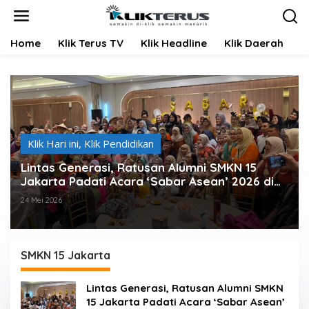
L
e
w
Home
Klik Terus TV
Klik Headline
Klik Daerah
K
a
t
i
k
e
k
o
n
Klik Hari ini
,
Klik Pendidikan
t
e
Lintas Generasi, Ratusan Alumni SMKN 15
n
Jakarta Padati Acara ‘Sabar Asean’ 2026 di
Blok M
24 Mei 2026
SMKN 15 Jakarta
Lintas Generasi, Ratusan Alumni SMKN
15 Jakarta Padati Acara ‘Sabar Asean’