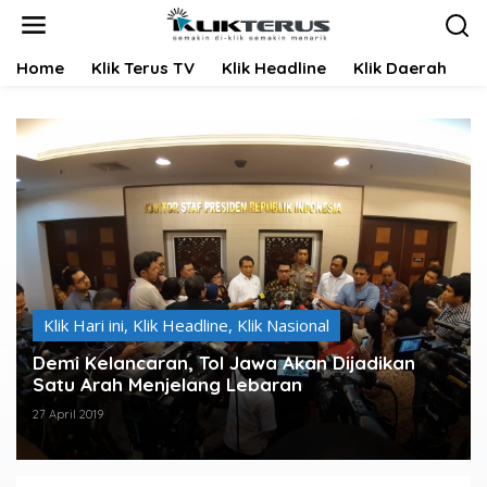
L
e
w
Home
Klik Terus TV
Klik Headline
Klik Daerah
K
a
t
i
k
e
k
o
n
t
e
n
Klik Hari ini
,
Klik Headline
,
Klik Nasional
Demi Kelancaran, Tol Jawa Akan Dijadikan
Satu Arah Menjelang Lebaran
27 April 2019