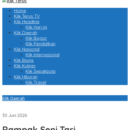
Home
Klik Terus TV
Klik Headline
Klik Hari ini
Klik Daerah
Klik Bogor
Klik Pendidikan
Klik Nasional
Klik Internasional
Klik Bisnis
Klik Kuliner
Klik Sepakbola
Klik Hiburan
Klik Travel
Klik Daerah
Peringati Bulan Bung Karno, DPC PDI Perjuangan Kabupaten
Bogor Ajak Generasi Muda Jaga Warisan Budaya
30 Juni 2026
Rampak Seni Tari