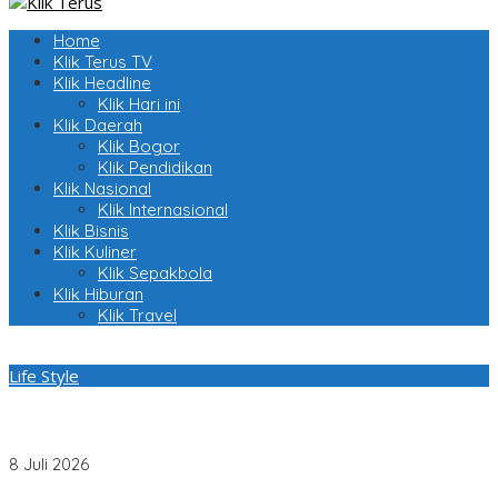
Home
Klik Terus TV
Klik Headline
Klik Hari ini
Klik Daerah
Klik Bogor
Klik Pendidikan
Klik Nasional
Klik Internasional
Klik Bisnis
Klik Kuliner
Klik Sepakbola
Klik Hiburan
Klik Travel
Life Style
Dorong Kreativitas Anak-Anak di Masa Liburan Sekolah,
Pullman Jakarta Central Park Menggelar Play & Grow Pullman
Coloring Competition
8 Juli 2026