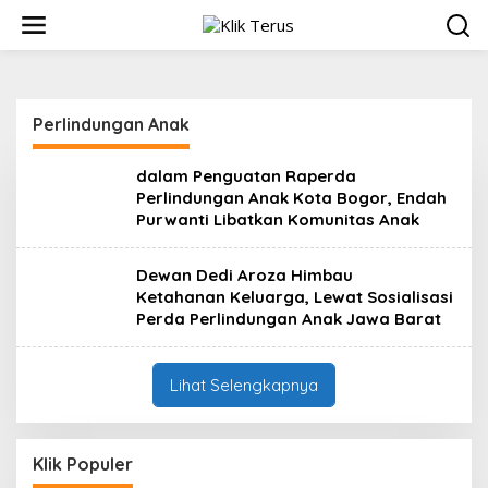
L
e
w
a
t
i
Perlindungan Anak
k
e
k
dalam Penguatan Raperda
o
Perlindungan Anak Kota Bogor, Endah
n
Purwanti Libatkan Komunitas Anak
t
e
Dewan Dedi Aroza Himbau
n
Ketahanan Keluarga, Lewat Sosialisasi
Perda Perlindungan Anak Jawa Barat
Lihat Selengkapnya
Klik Populer