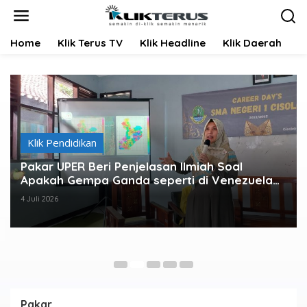
L
e
w
Home
Klik Terus TV
Klik Headline
Klik Daerah
K
a
t
i
k
e
k
o
n
Klik Pendidikan
t
e
Pakar UPER Beri Penjelasan Ilmiah Soal
n
Apakah Gempa Ganda seperti di Venezuela
Bisa Terjadi di Indonesia
4 Juli 2026
Pakar