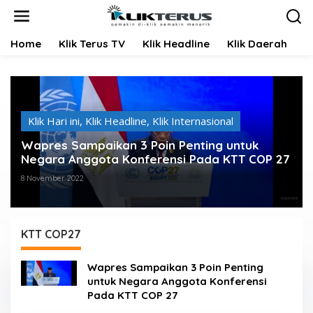
L
e
w
Home
Klik Terus TV
Klik Headline
Klik Daerah
K
a
t
i
k
e
k
Klik Hari ini
,
Klik Headline
,
Klik Internasional
o
n
Wapres Sampaikan 3 Poin Penting untuk
t
Negara Anggota Konferensi Pada KTT COP 27
e
n
8 November 2022
KTT COP27
Wapres Sampaikan 3 Poin Penting
untuk Negara Anggota Konferensi
Pada KTT COP 27