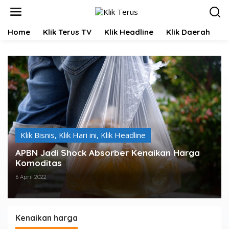
L
e
w
Home
Klik Terus TV
Klik Headline
Klik Daerah
K
a
t
i
k
e
k
o
n
t
e
n
Klik Bisnis
,
Klik Hari ini
,
Klik Headline
APBN Jadi Shock Absorber Kenaikan Harga
Komoditas
6 April 2022
Kenaikan harga