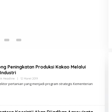
K
12
ng Peningkatan Produksi Kakao Melalui
Industri
ik Headline
|
12 Maret 2019
O
L
sektor pertanian yang menjadi program strategis Kementerian
E
H
K
L
I
K
A
D