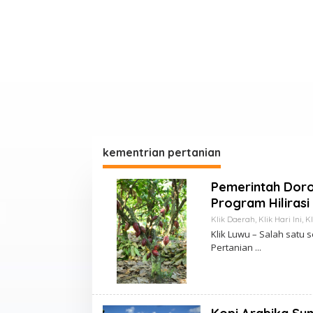
kementrian pertanian
Pemerintah Doro
Program Hilirasi 
Klik Daerah
,
Klik Hari Ini
,
Kl
Klik Luwu – Salah satu 
Pertanian