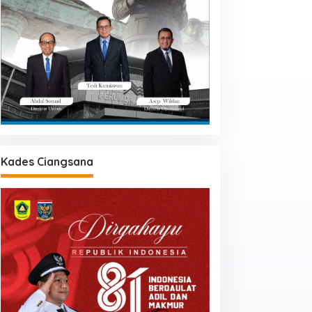
Klik Daerah
,
Klik Hari ini
,
Klik Headline
Pemerintah Dorong Peningkata
akao Melalui Program Hilirasi I
 Maret 2019
Kades Ciangsana