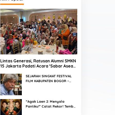
Lintas Generasi, Ratusan Alumni SMKN
15 Jakarta Padati Acara ‘Sabar Asean’
2026 di Blok M
SEJARAH SINGKAT FESTIVAL
FILM KABUPATEN BOGOR –
FFKB
“Agak Laen 2: Menyala
Pantiku!” Catat Rekor! Tembus
1 Juta Penonton Hanya