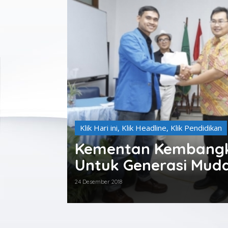
Klik Hari ini
,
Klik Headline
,
Klik Pendidikan
Kementan Kembangka
ijadikan
Untuk Generasi Mud
24 Desember 2018