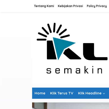
L
Tentang Kami
Kebijakan Privasi
Policy Privacy
e
w
a
t
i
k
e
k
o
n
t
e
n
Home
Klik Terus TV
Klik Headline