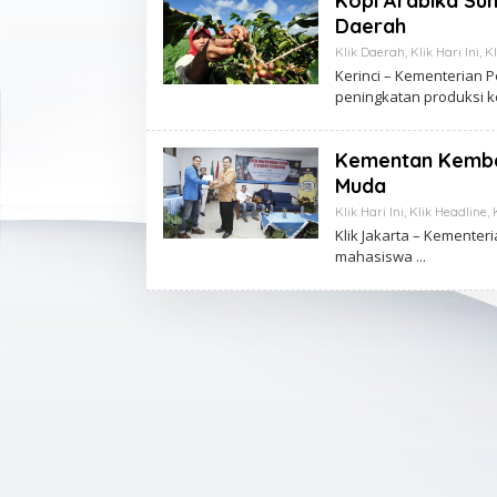
Kopi Arabika Sum
Daerah
Klik Daerah
,
Klik Hari Ini
,
Kl
Kerinci – Kementerian 
peningkatan produksi 
Kementan Kemban
Muda
Klik Hari Ini
,
Klik Headline
,
Klik Jakarta – Kemente
mahasiswa