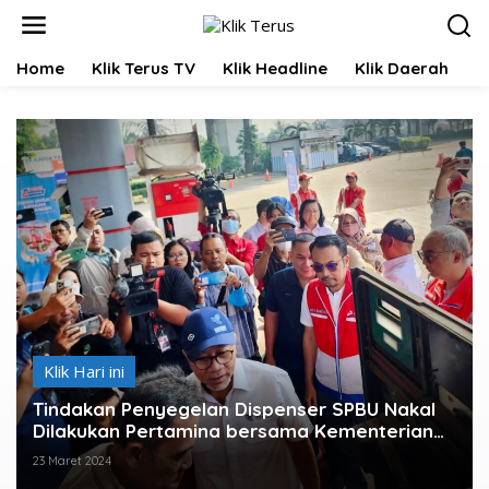
L
e
w
Home
Klik Terus TV
Klik Headline
Klik Daerah
K
a
t
i
k
e
k
o
n
t
e
n
Klik Hari ini
Tindakan Penyegelan Dispenser SPBU Nakal
Dilakukan Pertamina bersama Kementerian
Perdagangan
23 Maret 2024