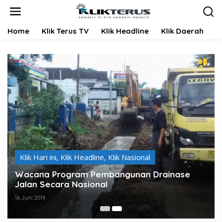
L
e
w
Home
Klik Terus TV
Klik Headline
Klik Daerah
K
a
t
i
k
e
k
o
n
t
e
n
Klik Hari ini
,
Klik Headline
,
Klik Nasional
Wacana Program Pembangunan Drainase
Jalan Secara Nasional
16 Juni 2019