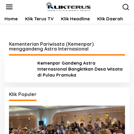
L
e
w
Home
Klik Terus TV
Klik Headline
Klik Daerah
K
a
t
i
k
e
Kementerian Pariwisata (Kemenpar)
k
menggandeng Astra Internasional
o
n
Kemenpar Gandeng Astra
t
Internasional Bangkitkan Desa Wisata
e
di Pulau Pramuka
n
Klik Populer