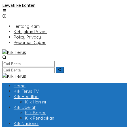
Lewati ke konten
Tentang Kami
Kebijakan Privasi
Policy Privacy
Pedoman Cyber
Home
Klik Terus TV
Klik Headline
Klik Hari ini
Klik Daerah
Klik Bogor
Klik Pendidikan
Klik Nasional