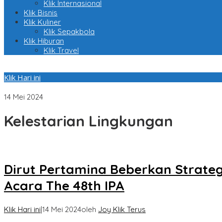
Klik Internasional
Klik Bisnis
Klik Kuliner
Klik Sepakbola
Klik Hiburan
Klik Travel
Klik Hari ini
Dirut Pertamina Beberkan Strategi Jaga Ketahanan Energi dan 
14 Mei 2024
Kelestarian Lingkungan
Dirut Pertamina Beberkan Strateg
Acara The 48th IPA
Klik Hari ini
|
14 Mei 2024
oleh
Joy Klik Terus