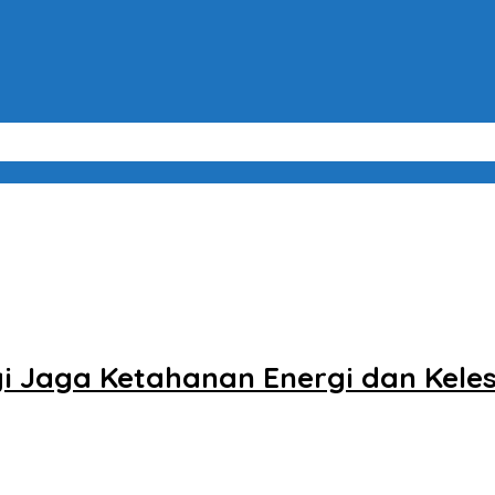
Kelestarian Lingkungan di Forum Acara The 48th IPA
i Jaga Ketahanan Energi dan Kele