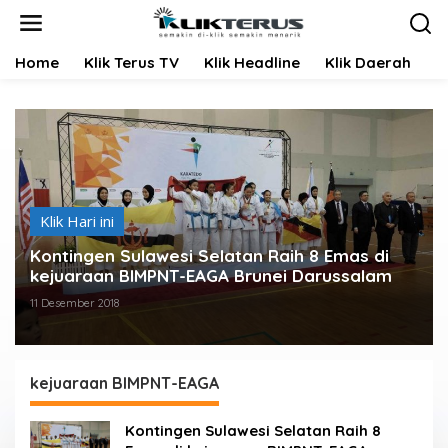
L
e
w
Home
Klik Terus TV
Klik Headline
Klik Daerah
K
a
t
i
k
e
k
o
n
t
Klik Hari ini
e
Kontingen Sulawesi Selatan Raih 8 Emas di
n
kejuaraan BIMPNT-EAGA Brunei Darussalam
11 Desember 2018
kejuaraan BIMPNT-EAGA
Kontingen Sulawesi Selatan Raih 8