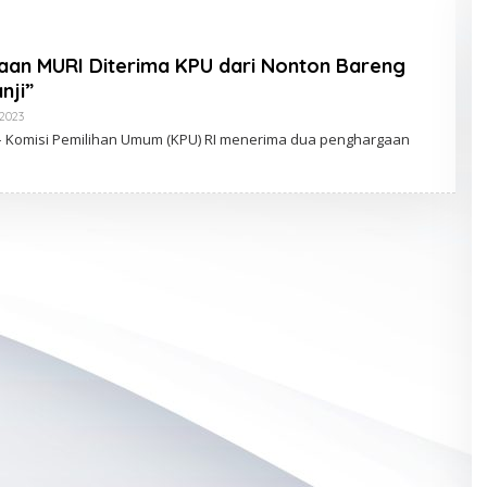
an MURI Diterima KPU dari Nonton Bareng
nji”
2023
O
L
m – Komisi Pemilihan Umum (KPU) RI menerima dua penghargaan
E
H
J
O
Y
K
L
I
K
T
E
R
U
S