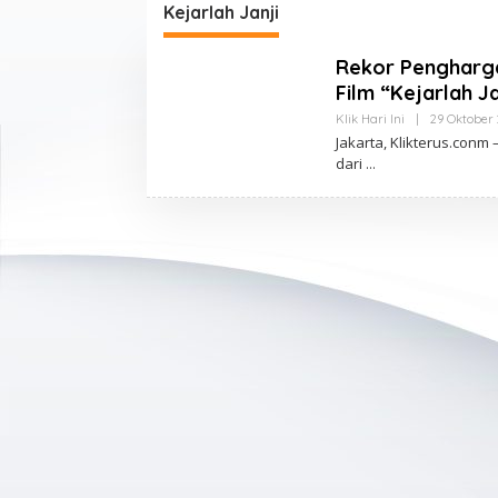
Kejarlah Janji
Rekor Pengharga
Film “Kejarlah Ja
Klik Hari Ini
|
29 Oktober 
Jakarta, Klikterus.con
dari