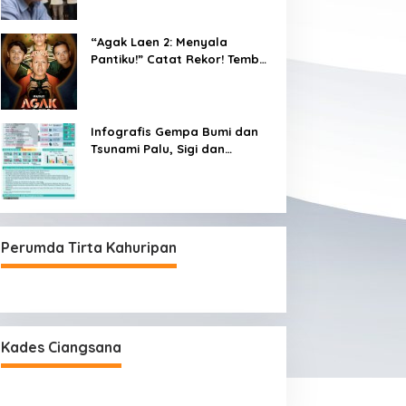
“Agak Laen 2: Menyala
Pantiku!” Catat Rekor! Tembus
1 Juta Penonton Hanya
dalam 3 Hari
Infografis Gempa Bumi dan
Tsunami Palu, Sigi dan
Donggala
Perumda Tirta Kahuripan
Kades Ciangsana