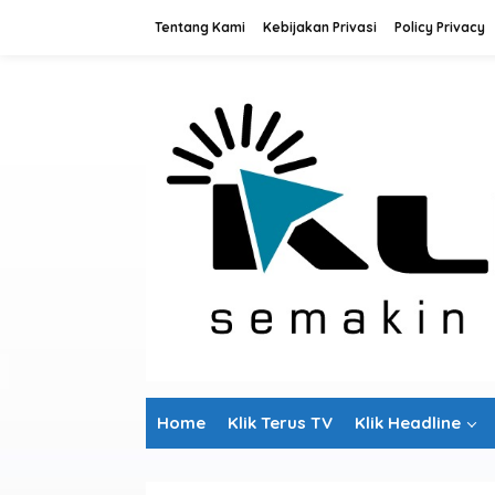
L
Tentang Kami
Kebijakan Privasi
Policy Privacy
e
w
a
t
i
k
e
k
o
n
t
e
n
Home
Klik Terus TV
Klik Headline