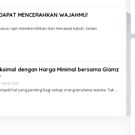
M
I
N
, DAPAT MENCERAHKAN WAJAHMU!
O
L
harus rajin membersihkan dan merawat tubuh. Selain
E
H
K
L
I
K
A
D
M
aksimal dengan Harga Minimal bersama Glamz
I
N
w
2 Maret 2020
O
L
jadi hal yang penting bagi setiap orang terutama wanita. Tak
E
H
K
L
I
K
A
D
M
I
N