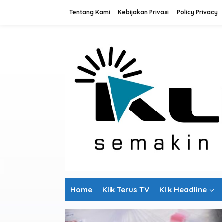
L
Tentang Kami
Kebijakan Privasi
Policy Privacy
e
w
a
t
i
k
e
k
o
n
t
e
n
Home
Klik Terus TV
Klik Headline