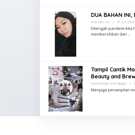
H
K
L
DUA BAHAN INI
I
K
Klik Hari Ini
|
15 Juli 2020
A
Ditengah pandemi kita 
D
membersihkan dan
M
I
N
Tampil Cantik M
Beauty and Bre
Kecantikan
,
Klik Bogor
|
Menjaga penampilan men