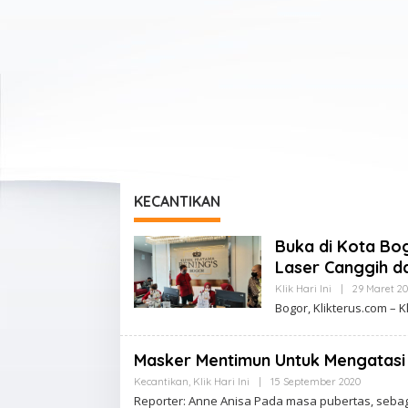
KECANTIKAN
Buka di Kota Bog
Laser Canggih d
Klik Hari Ini
|
29 Maret 2
Bogor, Klikterus.com – 
Masker Mentimun Untuk Mengatas
Kecantikan
,
Klik Hari Ini
|
15 September 2020
O
L
Reporter: Anne Anisa Pada masa pubertas, seb
E