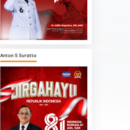
Klik Hari ini
DUA BAHAN INI, DAPAT MENCE
WAJAHMU!
 Juli 2020
Anton S Suratto