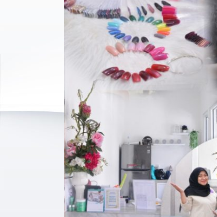
ng’s
omo