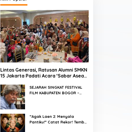
Lintas Generasi, Ratusan Alumni SMKN
15 Jakarta Padati Acara ‘Sabar Asean’
2026 di Blok M
SEJARAH SINGKAT FESTIVAL
FILM KABUPATEN BOGOR –
FFKB
“Agak Laen 2: Menyala
Pantiku!” Catat Rekor! Tembus
1 Juta Penonton Hanya