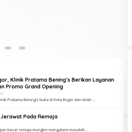
15
or, Klinik Pratama Bening’s Berikan Layanan
an Promo Grand Opening
022
O
L
Klinik Pratama Bening’s buka di Kota Bogor dan telah
E
H
K
L
i Jerawat Pada Remaja
I
K
A
agian besar remaja mungkin mengalami masalah
D