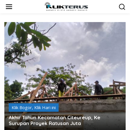
L
e
w
a
t
i
k
e
k
o
n
t
e
n
Klik Bogor
,
Klik Hari ini
Akhir Tahun Kecamatan Citeureup, Ke
Surupan Proyek Ratusan Juta