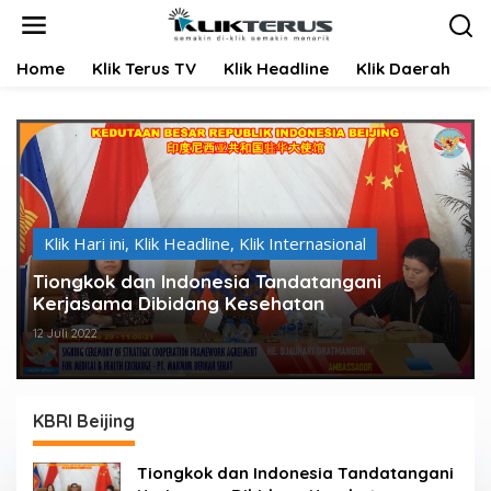
L
e
w
Home
Klik Terus TV
Klik Headline
Klik Daerah
K
a
t
i
k
e
k
o
n
t
Klik Hari ini
,
Klik Headline
,
Klik Internasional
e
Tiongkok dan Indonesia Tandatangani
n
Kerjasama Dibidang Kesehatan
12 Juli 2022
KBRI Beijing
Tiongkok dan Indonesia Tandatangani