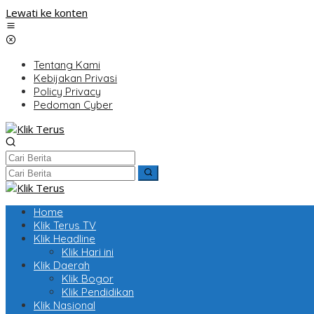
Lewati ke konten
Tentang Kami
Kebijakan Privasi
Policy Privacy
Pedoman Cyber
Home
Klik Terus TV
Klik Headline
Klik Hari ini
Klik Daerah
Klik Bogor
Klik Pendidikan
Klik Nasional