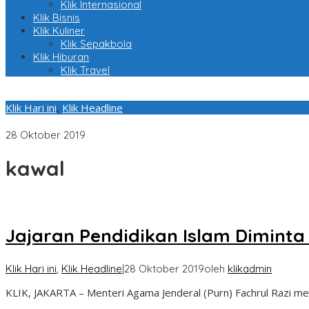
Klik Internasional
Klik Bisnis
Klik Kuliner
Klik Sepakbola
Klik Hiburan
Klik Travel
Klik Hari ini
,
Klik Headline
Jajaran Pendidikan Islam Diminta Kawal Moderasi di PTKI dan
28 Oktober 2019
kawal
Jajaran Pendidikan Islam Diminta
Klik Hari ini
,
Klik Headline
|
28 Oktober 2019
oleh
klikadmin
KLIK, JAKARTA – Menteri Agama Jenderal (Purn) Fachrul Razi me