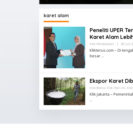
karet alam
Peneliti UPER Te
Karet Alam Lebih
Klik Pendidikan
|
28 Juli 
Klikterus.com – Di teng
besar
Ekspor Karet Dib
Klik Bisnis
,
Klik Hari Ini
,
Kli
Klik Jakarta – Pemerin