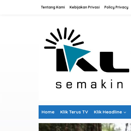
L
Tentang Kami
Kebijakan Privasi
Policy Privacy
e
w
a
t
i
k
e
k
o
n
t
e
n
Home
Klik Terus TV
Klik Headline