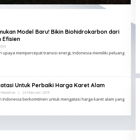
mukan Model Baru! Bikin Biohidrokarbon dari
 Efisien
2026
O
L
ah upaya mempercepat transisi energi, Indonesia memiliki peluang
E
H
J
O
Y
K
L
atasi Untuk Perbaiki Harga Karet Alam
I
K
k Headline
|
26 Februari 2019
O
T
L
tah Indonesia berkomitmen untuk mengatasi harga karet alam yang
E
E
R
H
U
K
S
L
I
K
A
D
M