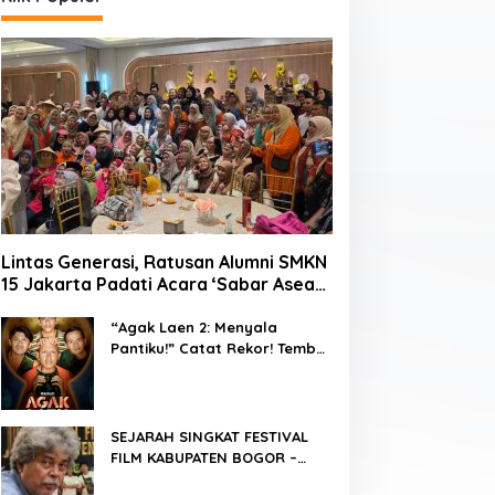
Klik Pendidikan
Lintas Generasi, Ratusan Alumni SMKN
Peneliti UPER Temukan Model Ba
15 Jakarta Padati Acara ‘Sabar Asean’
2026 di Blok M
Biohidrokarbon dari Karet Alam 
“Agak Laen 2: Menyala
Pantiku!” Catat Rekor! Tembus
 Juli 2026
1 Juta Penonton Hanya
dalam 3 Hari
SEJARAH SINGKAT FESTIVAL
FILM KABUPATEN BOGOR –
FFKB