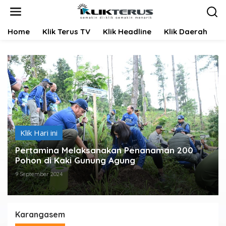
L
e
w
Home
Klik Terus TV
Klik Headline
Klik Daerah
K
a
t
i
k
e
k
o
n
t
e
n
Klik Hari ini
Pertamina Melaksanakan Penanaman 200
Pohon di Kaki Gunung Agung
9 September 2024
Karangasem