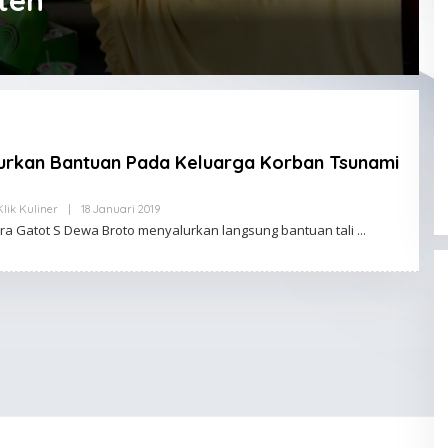
ten
rkan Bantuan Pada Keluarga Korban Tsunami
Klik Kuliner
|
18 Januari 2019
O
L
ora Gatot S Dewa Broto menyalurkan langsung bantuan tali
E
H
K
L
I
K
A
D
M
I
N