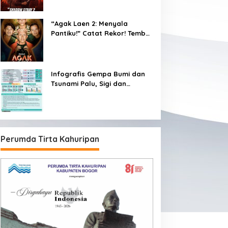
“Agak Laen 2: Menyala
Pantiku!” Catat Rekor! Tembus
1 Juta Penonton Hanya
dalam 3 Hari
Infografis Gempa Bumi dan
Tsunami Palu, Sigi dan
Donggala
Perumda Tirta Kahuripan