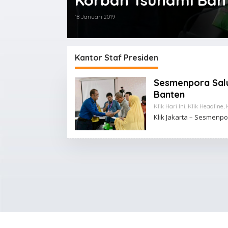
Korban Tsunami Ban
18 Januari 2019
Kantor Staf Presiden
Sesmenpora Salu
Banten
Klik Hari Ini
,
Klik Headline
,
Klik Jakarta – Sesmenp