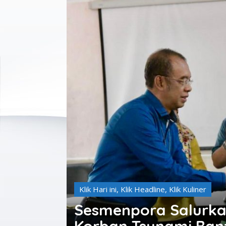
Klik Hari ini
,
Klik Headline
,
Klik Kuliner
Sesmenpora Salurka