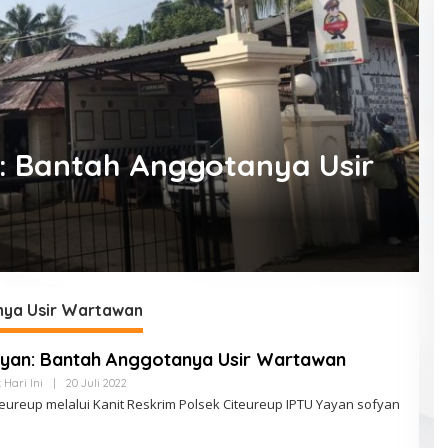
: Bantah Anggotanya Usir
nya Usir Wartawan
ayan: Bantah Anggotanya Usir Wartawan
k Hari Ini
|
20 Juli 2022
O
L
eureup melalui Kanit Reskrim Polsek Citeureup IPTU Yayan sofyan
E
H
K