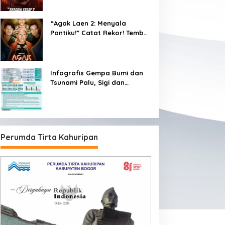
“Agak Laen 2: Menyala
Pantiku!” Catat Rekor! Tembus
1 Juta Penonton Hanya
dalam 3 Hari
Infografis Gempa Bumi dan
Tsunami Palu, Sigi dan
Donggala
Perumda Tirta Kahuripan