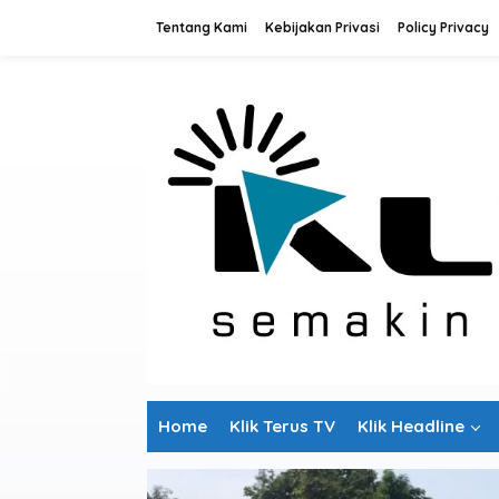
L
Tentang Kami
Kebijakan Privasi
Policy Privacy
e
w
a
t
i
k
e
k
o
n
t
e
n
Home
Klik Terus TV
Klik Headline