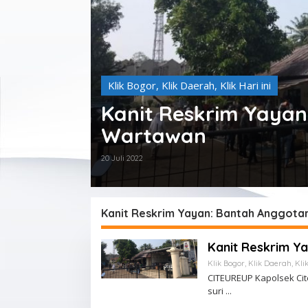
Klik Bogor
,
Klik Daerah
,
Klik Hari ini
Kanit Reskrim Yayan
Wartawan
20 Juli 2022
Kanit Reskrim Yayan: Bantah Anggota
Kanit Reskrim Y
Klik Bogor
,
Klik Daerah
,
Kli
CITEUREUP Kapolsek Cit
suri