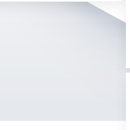
L
I
K
A
D
M
I
N