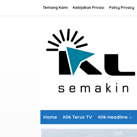
L
Tentang Kami
Kebijakan Privasi
Policy Privacy
e
w
a
t
i
k
e
k
o
n
t
e
n
Home
Klik Terus TV
Klik Headline