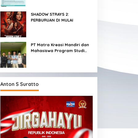
SHADOW STRAYS 2:
PERBURUAN DI MULAI
PT Matra Kreasi Mandiri dan
Mahasiswa Program Studi
Teknologi Rekayasa
Komputer Sekolah Vokasi IPB
Kembangkan Sistem
Monitoring Kualitas Air
Berbasis IoT untuk
Anton S Suratto
Mendukung Pendidikan, Riset,
dan Masyarakat