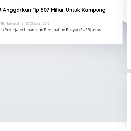
 Anggarkan Rp 507 Miliar Untuk Kampung
Klik Nasional
|
30 Oktober 2018
O
L
rian Pekerjaan Umum dan Perumahan Rakyat (PUPR) terus
E
H
K
L
I
K
A
D
M
I
N