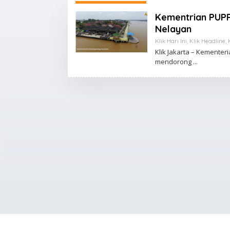
Kementrian PUPR
Nelayan
Klik Hari Ini
,
Klik Headline
,
Klik Jakarta – Kemente
mendorong