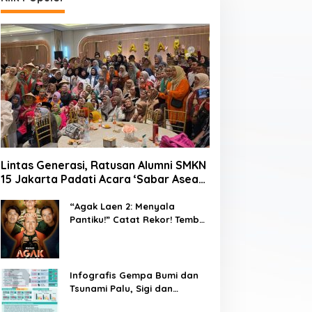
Lintas Generasi, Ratusan Alumni SMKN
15 Jakarta Padati Acara ‘Sabar Asean’
2026 di Blok M
“Agak Laen 2: Menyala
Pantiku!” Catat Rekor! Tembus
1 Juta Penonton Hanya
dalam 3 Hari
Infografis Gempa Bumi dan
Tsunami Palu, Sigi dan
Donggala