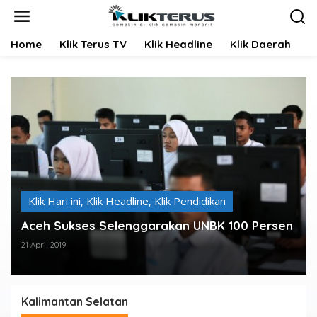
L
e
w
Home
Klik Terus TV
Klik Headline
Klik Daerah
K
a
t
i
k
e
k
o
n
t
e
n
Klik Hari ini
,
Klik Headline
,
Klik Pendidikan
Aceh Sukses Selenggarakan UNBK 100 Persen
21 April 2019
Kalimantan Selatan