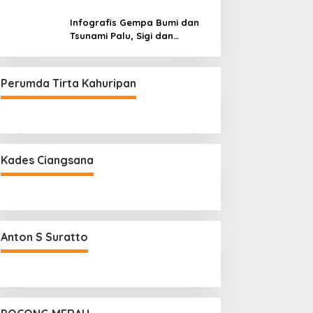
1 Juta Penonton Hanya
dalam 3 Hari
Infografis Gempa Bumi dan
Tsunami Palu, Sigi dan
Donggala
Perumda Tirta Kahuripan
Kades Ciangsana
Anton S Suratto