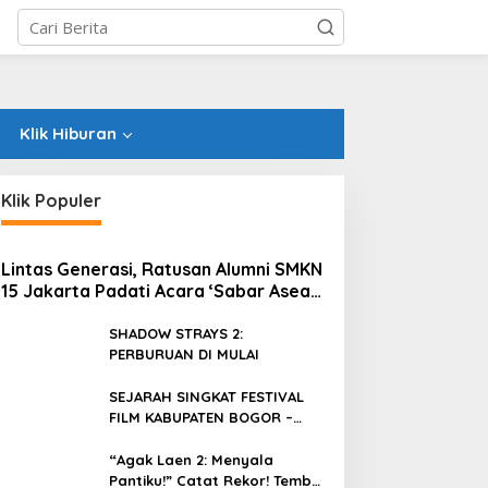
Klik Hiburan
Klik Populer
Lintas Generasi, Ratusan Alumni SMKN
15 Jakarta Padati Acara ‘Sabar Asean’
2026 di Blok M
SHADOW STRAYS 2:
PERBURUAN DI MULAI
SEJARAH SINGKAT FESTIVAL
FILM KABUPATEN BOGOR –
FFKB
“Agak Laen 2: Menyala
Pantiku!” Catat Rekor! Tembus