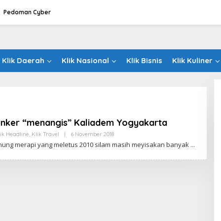
Pedoman Cyber
Klik Daerah
Klik Nasional
Klik Bisnis
Klik Kuliner
 Bunker “menangis” Kaliadem Yogyakarta
ik Headline
,
Klik Travel
|
6 November 2018
O
L
gunung merapi yang meletus 2010 silam masih meyisakan banyak
E
H
K
L
I
K
A
D
M
I
N