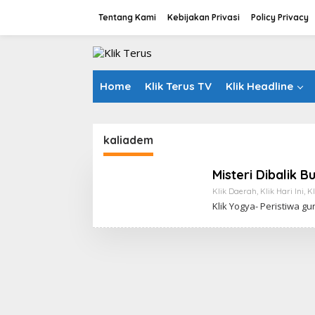
L
Tentang Kami
Kebijakan Privasi
Policy Privacy
e
w
a
t
i
k
Home
Klik Terus TV
Klik Headline
e
k
o
n
kaliadem
t
e
Misteri Dibalik
n
Klik Daerah
,
Klik Hari Ini
,
Kl
Klik Yogya- Peristiwa 