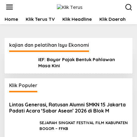
L
e
w
Home
Klik Terus TV
Klik Headline
Klik Daerah
K
a
t
i
k
e
kajian dan pelatihan Isyu Ekonomi
k
o
IEF: Bayar Pajak Bentuk Pahlawan
n
Masa Kini
t
e
n
Klik Populer
Lintas Generasi, Ratusan Alumni SMKN 15 Jakarta
Padati Acara ‘Sabar Asean’ 2026 di Blok M
SEJARAH SINGKAT FESTIVAL FILM KABUPATEN
BOGOR – FFKB