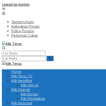
Lewati ke konten
Tentang Kami
Kebijakan Privasi
Policy Privacy
Pedoman Cyber
Home
Klik Terus TV
Klik Headline
Klik Hari ini
Klik Daerah
Klik Bogor
Klik Pendidikan
Klik Nasional