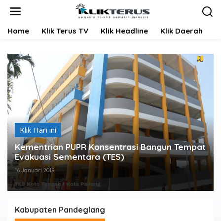
L
e
w
Home
Klik Terus TV
Klik Headline
Klik Daerah
K
a
t
i
k
e
k
o
n
t
e
n
Klik Hari ini
Kementrian PUPR Konsentrasi Bangun Tempat
Evakuasi Sementara (TES)
16 Januari 2019
Kabupaten Pandeglang