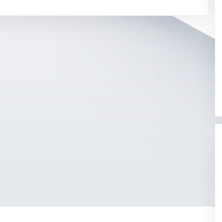
H
K
L
I
K
A
D
M
I
N