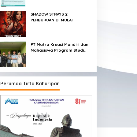
SHADOW STRAYS 2:
PERBURUAN DI MULAI
PT Matra Kreasi Mandiri dan
Mahasiswa Program Studi
Teknologi Rekayasa
Komputer Sekolah Vokasi IPB
Kembangkan Sistem
Monitoring Kualitas Air
Berbasis IoT untuk
Perumda Tirta Kahuripan
Mendukung Pendidikan, Riset,
dan Masyarakat