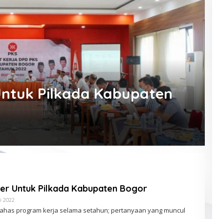
Untuk Pilkada Kabupaten
er Untuk Pilkada Kabupaten Bogor
i 2022
O
L
bahas program kerja selama setahun; pertanyaan yang muncul
E