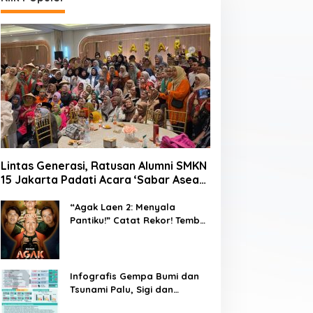
Lintas Generasi, Ratusan Alumni SMKN
15 Jakarta Padati Acara ‘Sabar Asean’
2026 di Blok M
“Agak Laen 2: Menyala
Pantiku!” Catat Rekor! Tembus
1 Juta Penonton Hanya
dalam 3 Hari
Infografis Gempa Bumi dan
Tsunami Palu, Sigi dan
Donggala