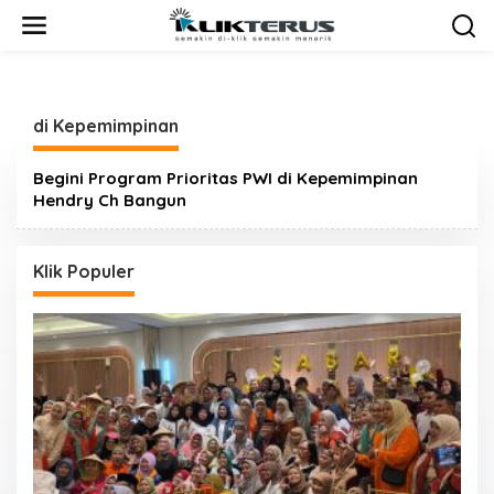
L
e
w
a
t
i
di Kepemimpinan
k
e
k
Begini Program Prioritas PWI di Kepemimpinan
o
Hendry Ch Bangun
n
t
e
Klik Populer
n